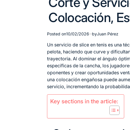
Corte y Servici
in
Colocación, Es
Posted on
10/02/2026
by
Juan Pérez
Un
servicio de
slice en tenis es una té
pelota, haciendo que curve y dificult
trayectoria. Al dominar el ángulo ópti
específicas de la cancha, los jugadore
oponentes y crear oportunidades venta
una colocación engañosa puede aument
servicio, incrementando la probabilid
Key sections in the article: