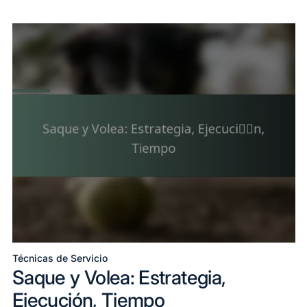
Técnicas de Servicio
Posted
Saque y Volea: Estrategia,
in
Ejecución, Tiempo