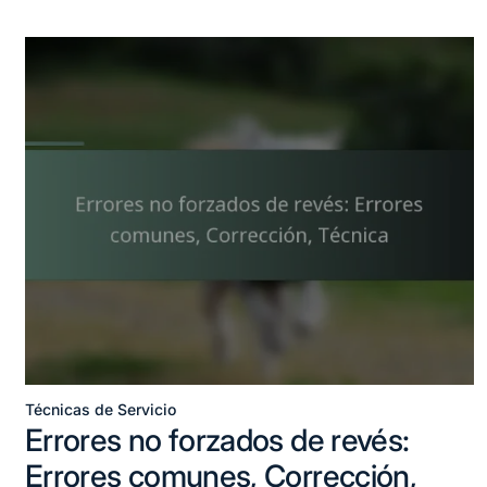
Técnicas de Servicio
Posted
Errores no forzados de revés:
in
Errores comunes, Corrección,