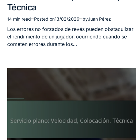
Técnica
14 min read
Posted on
13/02/2026
by
Juan Pérez
Estimated
read
Los errores no forzados de revés pueden obstaculizar
time
el rendimiento de un jugador, ocurriendo cuando se
cometen errores durante los…