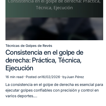
Técnicas de Golpes de Revés
Posted
Consistencia en el golpe de
in
derecha: Práctica, Técnica,
Ejecución
16 min read
Posted on
16/02/2026
by
Juan Pérez
Estimated
read
La consistencia en el golpe de derecha es esencial para
time
ejecutar golpes confiables con precisión y control en
varios deportes.…