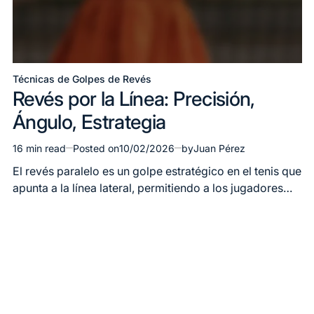
Técnicas de Golpes de Revés
Posted
Revés por la Línea: Precisión,
in
Ángulo, Estrategia
16 min read
Posted on
10/02/2026
by
Juan Pérez
Estimated
read
El revés paralelo es un golpe estratégico en el tenis que
time
apunta a la línea lateral, permitiendo a los jugadores…