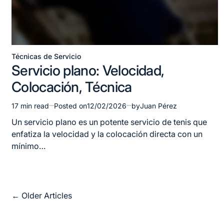
Técnicas de Servicio
Posted
Servicio plano: Velocidad,
in
Colocación, Técnica
17 min read
Posted on
12/02/2026
by
Juan Pérez
Estimated
read
Un servicio plano es un potente servicio de tenis que
time
enfatiza la velocidad y la colocación directa con un
mínimo…
Posts
←
Older Articles
navigation