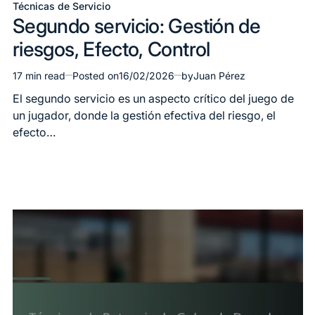
Técnicas de Servicio
Posted
Segundo servicio: Gestión de
in
riesgos, Efecto, Control
17 min read
Posted on
16/02/2026
by
Juan Pérez
Estimated
read
El segundo servicio es un aspecto crítico del juego de
time
un jugador, donde la gestión efectiva del riesgo, el
efecto…