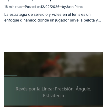
16 min read
Posted on
12/02/2026
by
Juan Pérez
Estimated
read
La estrategia de servicio y volea en el tenis es un
time
enfoque dinámico donde un jugador sirve la pelota y…