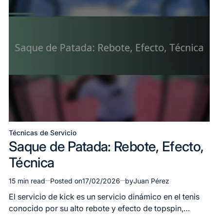
Técnicas de Servicio
Posted
Saque de Patada: Rebote, Efecto,
in
Técnica
15 min read
Posted on
17/02/2026
by
Juan Pérez
Estimated
read
El servicio de kick es un servicio dinámico en el tenis
time
conocido por su alto rebote y efecto de topspin,…